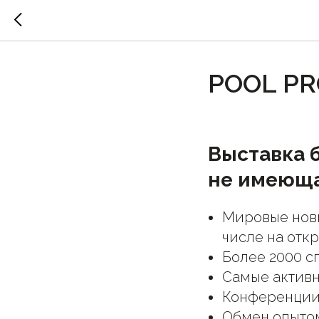
POOL PR
Выставка 
не имеюща
Мировые нови
числе на отк
Более 2000 с
Самые активн
Конференции 
Обмен опытом