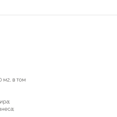
 м2, в том
ира;
неса;